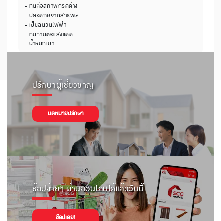
- ทนต่อสภาพกรดด่าง
- ปลอดภัยจากสารพิษ
- เป็นฉนวนไฟฟ้า
- ทนทานต่อแสงแดด
- น้ำหนักเบา
ปรึกษาผู้เชี่ยวชาญ
นัดหมายปรึกษา
ช้อปง่ายๆ ผ่านออนไลน์ได้แล้ววันนี้
ช้อปเลย!