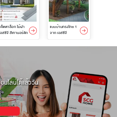
แค็ตตาล็อก ไม้ฝา
แบบบ้านทรงไทย 1
เอสซีจี สีเทานอร์ดิก
จาก เอสซีจี
อนไลน์ได้แล้ววัน