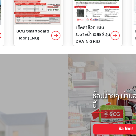
แค็ตตาล็อก แผ่น
SCG Smartboard
ระบายน้ำ เอสซีจี รุ่น
Floor (ENG)
DRAIN GRID
ช้อปง่ายๆ ผ่านอ
นี้
ช้อปเลย!