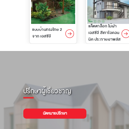
แค็ตตาล็อก ไม้ฝา
แบบบ้านทรงไทย 2
เอสซีจี สีเทาไอคอน
จาก เอสซีจี
นิค ประกายเงาพลัส
ปรึกษาผู้เชี่ยวชาญ
นัดหมายปรึกษา