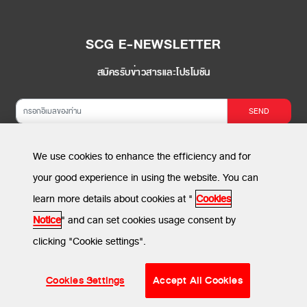
SCG E-NEWSLETTER
สมัครรับข่าวสารและโปรโมชัน
SEND
We use cookies to enhance the efficiency and for
MENU
your good experience in using the website. You can
learn more details about cookies at "
Cookies
ข้อกำหนดและเงื่อนไข
นโยบายความเป็นส่วนตัว
Notice
" and can set cookies usage consent by
นโยบายการใช้คุกกี้
© SCG CBM 2024. All Rights Reserved.
clicking "Cookie settings".
;
Cookies Settings
Accept All Cookies