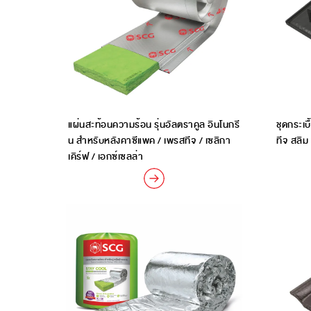
แผ่นสะท้อนความร้อน รุ่นอัลตราคูล อินโนกรี
ชุดกระเบ
น สำหรับหลังคาซีแพค / เพรสทีจ / เซลิกา
ทีจ สลิม
เคิร์ฟ / เอกซ์เซลล่า