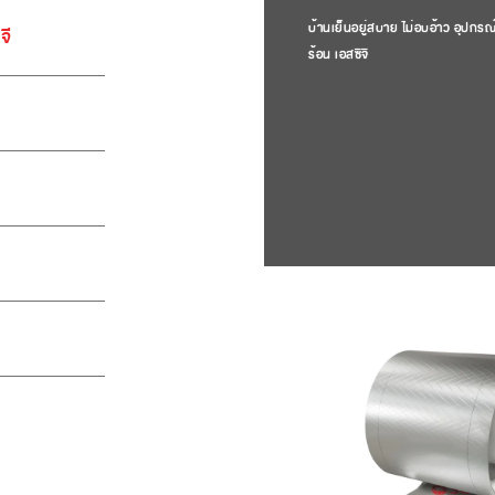
บ้านเย็นอยู่สบาย ไม่อบอ้าว อุปกรณ
จี
ร้อน เอสซีจี