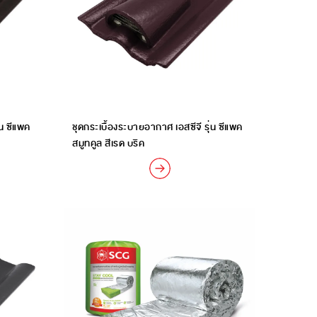
่น ซีแพค
ชุดกระเบื้องระบายอากาศ เอสซีจี รุ่น ซีแพค
สมูทคูล สีเรด บริค