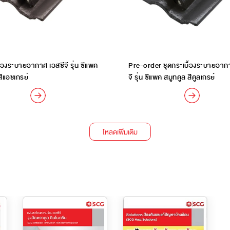
ื้องระบายอากาศ เอสซีจี รุ่น ซีแพค
Pre-order ชุดกระเบื้องระบายอาก
สีแอชเกรย์
จี รุ่น ซีแพค สมูทคูล สีคูลเกรย์
โหลดเพิ่มเติม