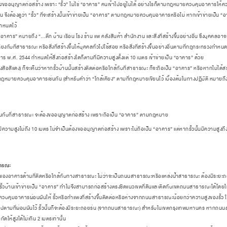
้องขออนุญาตก่อสร้าง เพราะ “รั้ว” ไม่ใช่ “อาคาร” คนเข้าไปอยู่ไม่ได้ อย่างไรก็ตามกฎหมายควบคุมอาคารให
ดังนั้น จึงต้องดูว่า “รั้ว” ที่จะสร้างนั้นเข้าข่ายเป็น “อาคาร” ตามกฎหมายควบคุมอาคารหรือไม่ หากเข้าข่ายเป็
กำหนดไว้
มายถึง “…ตึก บ้าน เรือน โรง ร้าน แพ คลังสินค้า สำนักงาน และสิ่งที่สร้างขึ้นอย่างอื่น ซึ่งบุคคลอาจเข้
้เคียงกับที่สาธารณะ
หรือสิ่งที่สร้างขึ้นให้บุคคลทั่วไปใช้สอย หรือสิ่งที่สร้างขึ้นอย่างอื่นตามที่กฎกระทรวงกำห
.ศ. 2544 กำหนดให้สิ่งก่อสร้างใดก็ตามที่มีความสูงตั้งแต่ 10 เมตร เข้าข่ายเป็น “อาคาร” ด้วย
ังสือสีแดง
) ก็จะเห็นว่าหากรั้วบ้านนั้นสร้างติดต่อหรือใกล้กับที่สาธารณะ ก็จะถือเป็น “อาคาร” หรือหากไม่ได้สร
หมายควบคุมอาคารเช่นกัน (สำหรับคำว่า “ใกล้เคียง” ตามที่กฎหมายเขียนไว้ เบื้องต้นในทางปฏิบัติ หมายถึงแน
กชนกับที่สาธารณะ
จะต้องขออนุญาตก่อสร้าง เพราะถือเป็น “อาคาร” ตามกฎหมาย
นมีความสูงไม่ถึง 10 เมตร
ไม่จำเป็นต้องขออนุญาตก่อสร้าง เพราะไม่ถือเป็น “อาคาร” แต่หากรั้วนั้นมีความสูงถ
ธารณะ
คารด้านที่ติดหรือใกล้กับทางสาธารณะ ไม่ว่าจะเป็นถนนสาธารณะหรือแหล่งน้ำสาธารณะ ต้องมีระยะถอ
้วบ้านเข้าข่ายเป็น “อาคาร” ทำไมจึงสามารถก่อสร้างตรงชิดแนวเขตที่ดินและติดกับเขตถนนสาธารณะได้โดยไม่ต
ควบคุมอาคารผ่อนผันให้
รั้วหรือกำแพงที่สร้างขึ้นติดต่อหรือห่างจากถนนสาธารณะน้อยกว่า
ความสูงของรั้ว ใ
ไปตามที่ผ่อนผันไว้ รั้วนั้นก็จะต้องมีระยะถอยร่น (จากถนนสาธารณะ) สำหรับในเขตกรุงเทพมหานคร หากถนนส
ให้สูงได้ไม่เกิน 2 เมตรเท่านั้น