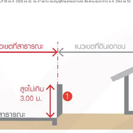
่ 55 (พ.ศ. 2535) ข้อ 42, ข้อ 47 และใน ข้อบัญญัติกรุงเทพมหานคร เรื่องควบคุมอาคาร พ.ศ. 2544 ข้อ 50