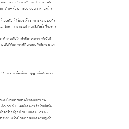
้ความหมายของ “อาคาร” มากไปกว่าเพียงสิ่ง
น “อาคาร” ก็จะต้องมีการยื่นขออนุญาตก่อสร้าง
าอยู่หรือเข้าใช้สอยได้
และหมายความรวมถึง
นด...” โดย กฎกระทรวงกำหนดสิ่งที่สร้างขึ้นอย่าง
้างติดต่อหรือใกล้กับที่สาธารณะแต่รั้วนั้นมี
วรั้วที่กั้นระหว่างที่ดินเอกชนกับที่สาธารณะ)
ึง 10 เมตร ก็จะต้องยื่นขออนุญาตก่อสร้างเพราะ
ยร่นไม่สามารถสร้างให้ชิดแนวเขตทาง
้องถอยร่น...ขอให้ทราบว่า รั้วบ้านที่สร้าง
ห้ก่อสร้างได้สูงไม่เกิน 3 เมตร
เหนือระดับ
าธารณะกว้างน้อยกว่า 6 เมตร ความสูงรั้ว