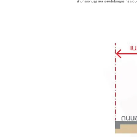
สามารถอ่านดูรายละเอียดได้ในกฎกระทรวงฉบับที